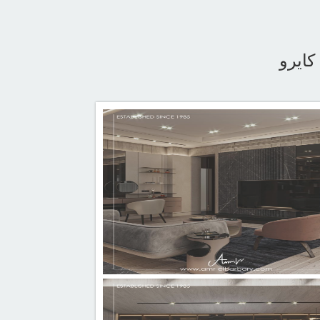
كايرو