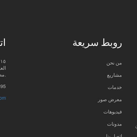
روبط سريعة
ات
من نحن
الع
مصر.
مشاريع
095
خدمات
com
معرض صور
فيديوهات
مدونات
اتصل بنا